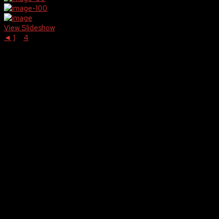
View Slideshow
◄
1
...
4
5
Aankomende events