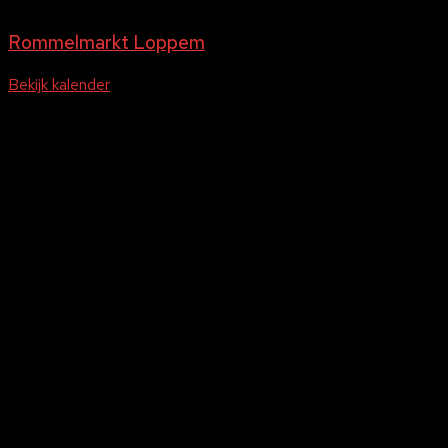
Gehele dag
Rommelmarkt Loppem
Bekijk kalender
Socials
Sponsors